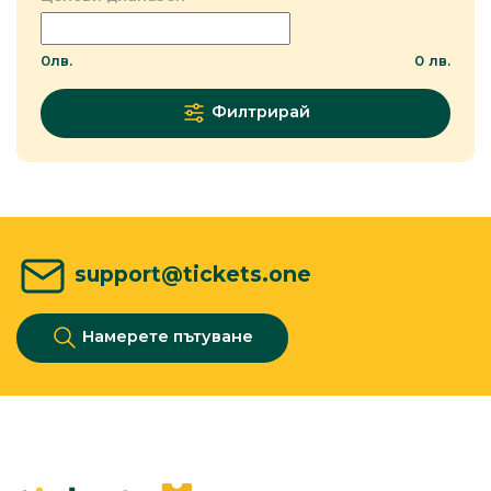
0
лв.
0
лв.
Филтрирай
support@tickets.one
Намерете пътуване