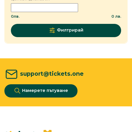
0
лв.
0
лв.
Филтрирай
support@tickets.one
Намерете пътуване