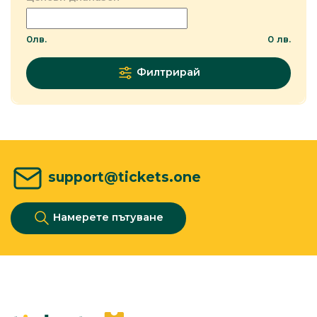
0
лв.
0
лв.
Филтрирай
support@tickets.one
Намерете пътуване