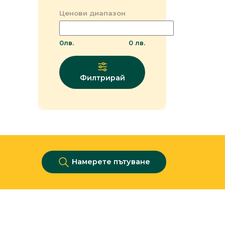
Ценови диапазон
0
лв.
0
лв.
Филтрирай
Намерете пътуване