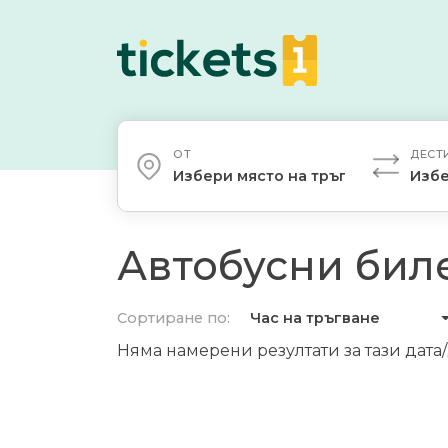
ОТ
ДЕСТ
Избери място на тръгване
Избе
Автобусни биле
Сортиране по:
Час на тръгване
Няма намерени резултати за тази дата