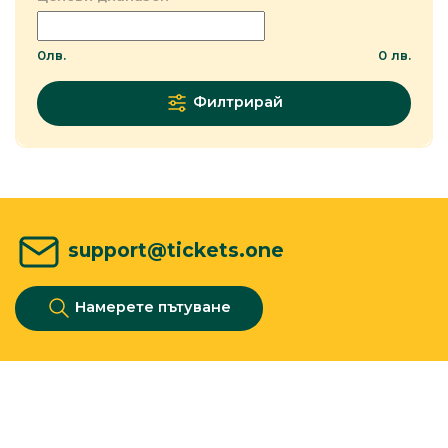
0
лв.
0
лв.
Филтрирай
support@tickets.one
Намерете пътуване