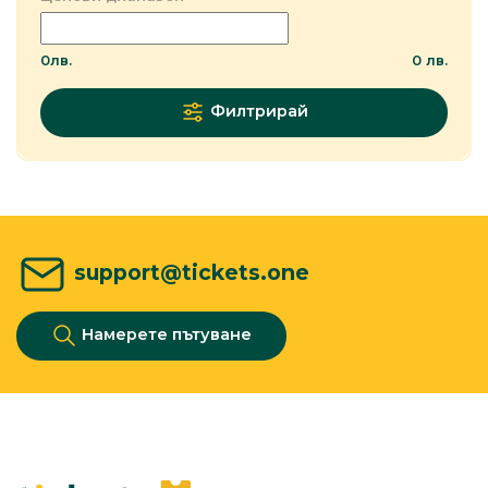
0
лв.
0
лв.
Филтрирай
support@tickets.one
Намерете пътуване