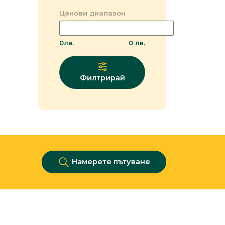
Ценови диапазон
0
лв.
0
лв.
Филтрирай
Намерете пътуване