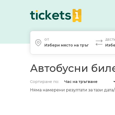
ОТ
ДЕСТ
Избери място на тръгване
Избе
Автобусни биле
Сортиране по:
Час на тръгване
Няма намерени резултати за тази дата