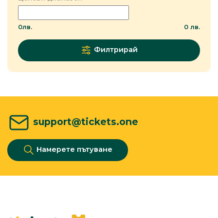
0
лв.
0
лв.
Филтрирай
support@tickets.one
Намерете пътуване