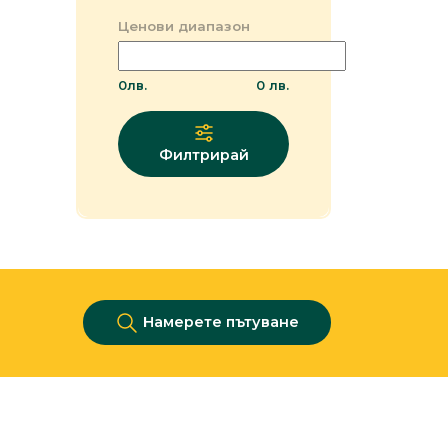
Ценови диапазон
0
лв.
0
лв.
Филтрирай
Намерете пътуване