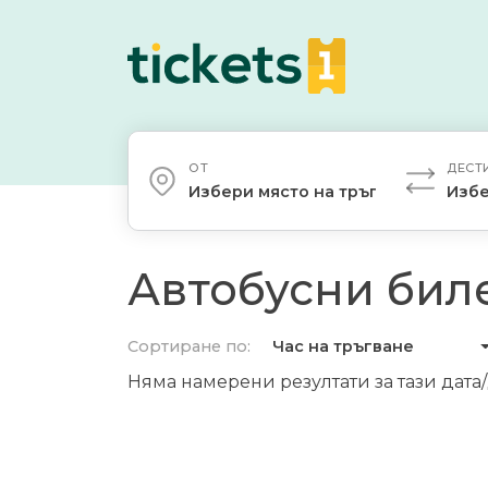
ОТ
ДЕСТ
Избери място на тръгване
Избе
Автобусни биле
Сортиране по:
Час на тръгване
Няма намерени резултати за тази дата