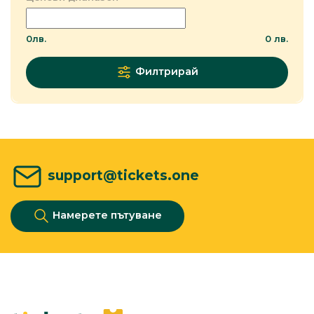
0
лв.
0
лв.
Филтрирай
support@tickets.one
Намерете пътуване