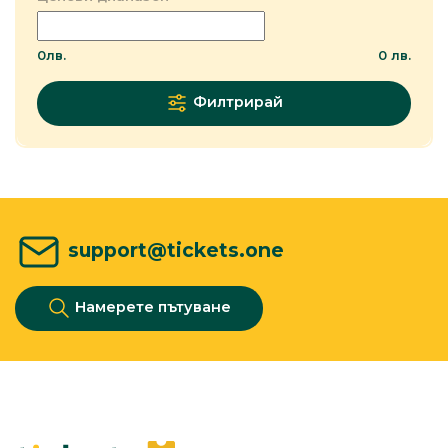
0
лв.
0
лв.
Филтрирай
support@tickets.one
Намерете пътуване