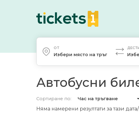
ОТ
ДЕСТ
Избери място на тръгване
Избе
Автобусни биле
Сортиране по:
Час на тръгване
Няма намерени резултати за тази дата