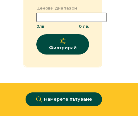
Ценови диапазон
0
лв.
0
лв.
Филтрирай
Намерете пътуване