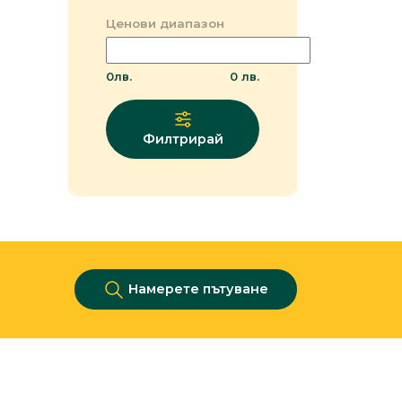
Ценови диапазон
0
лв.
0
лв.
Филтрирай
Намерете пътуване