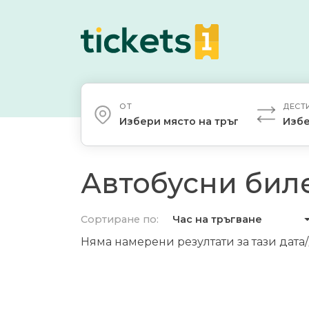
ОТ
ДЕСТ
Избери място на тръгване
Избе
Автобусни биле
Сортиране по:
Час на тръгване
Няма намерени резултати за тази дата