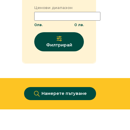
Ценови диапазон
0
лв.
0
лв.
Филтрирай
Намерете пътуване