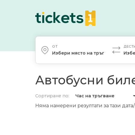
ОТ
ДЕСТ
Избери място на тръгване
Избе
Автобусни биле
Сортиране по:
Час на тръгване
Няма намерени резултати за тази дата