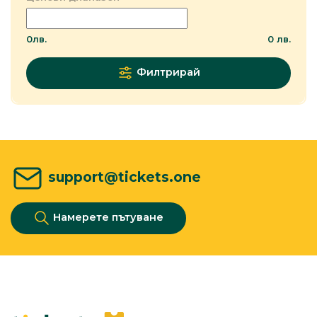
0
лв.
0
лв.
Филтрирай
support@tickets.one
Намерете пътуване