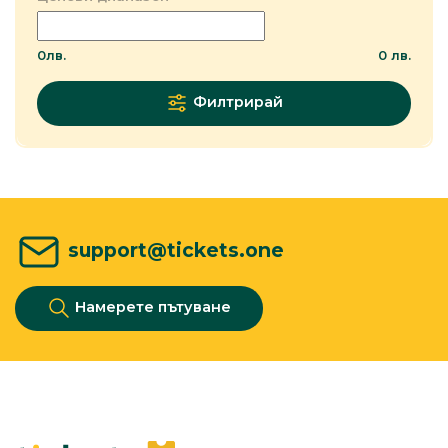
0
лв.
0
лв.
Филтрирай
support@tickets.one
Намерете пътуване