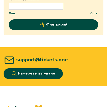
0
лв.
0
лв.
Филтрирай
support@tickets.one
Намерете пътуване