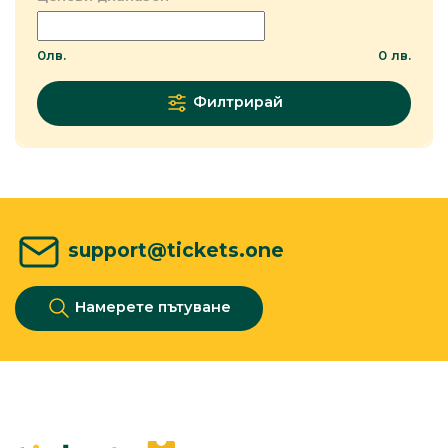
0
лв.
0
лв.
Филтрирай
support@tickets.one
Намерете пътуване