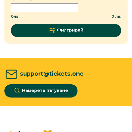
0
лв.
0
лв.
Филтрирай
support@tickets.one
Намерете пътуване