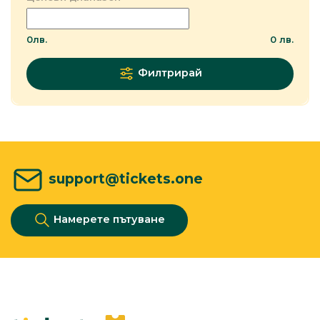
0
лв.
0
лв.
Филтрирай
support@tickets.one
Намерете пътуване