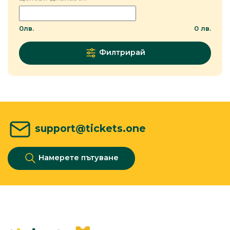
0
лв.
0
лв.
Филтрирай
support@tickets.one
Намерете пътуване