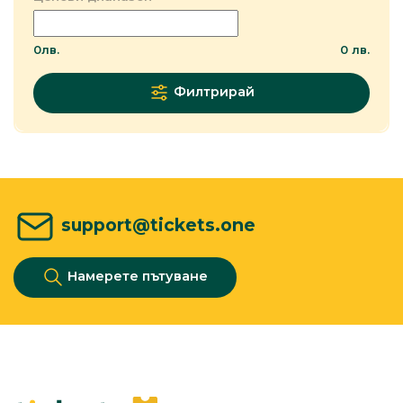
0
лв.
0
лв.
Филтрирай
support@tickets.one
Намерете пътуване