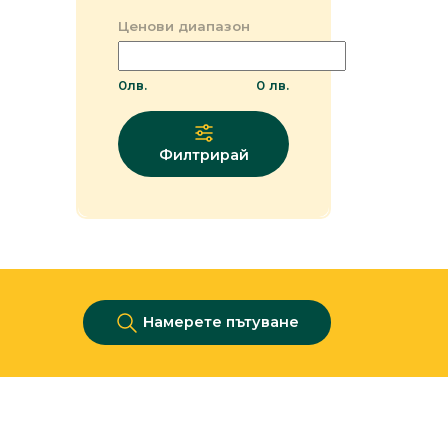
Ценови диапазон
0
лв.
0
лв.
Филтрирай
Намерете пътуване