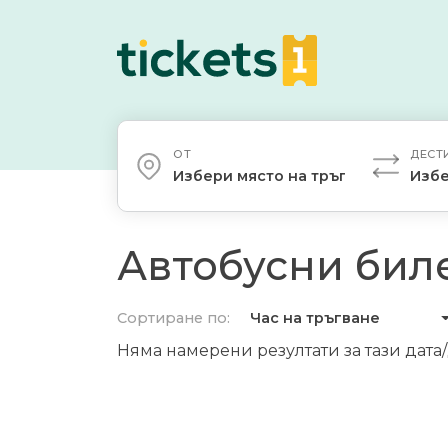
ОТ
ДЕСТ
Избери място на тръгване
Избе
Автобусни биле
Сортиране по:
Час на тръгване
Няма намерени резултати за тази дата