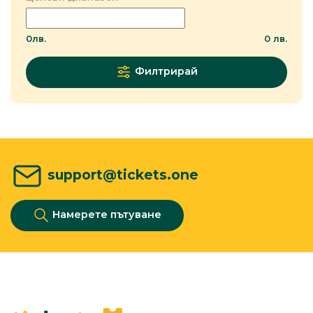
0
лв.
0
лв.
Филтрирай
support@tickets.one
Намерете пътуване