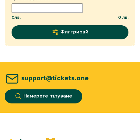
0
лв.
0
лв.
Филтрирай
support@tickets.one
Намерете пътуване