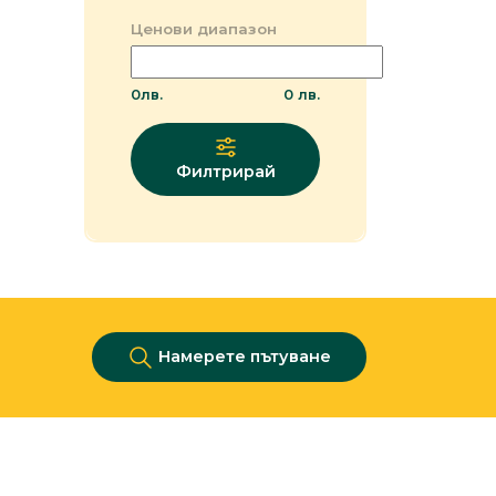
Ценови диапазон
0
лв.
0
лв.
Филтрирай
Намерете пътуване