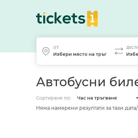
ОТ
ДЕСТ
Избери място на тръгване
Избе
Автобусни биле
Сортиране по:
Час на тръгване
Няма намерени резултати за тази дата