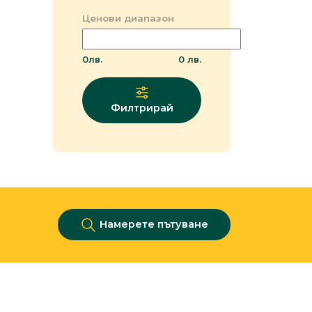
Ценови диапазон
0
лв.
0
лв.
Филтрирай
Намерете пътуване