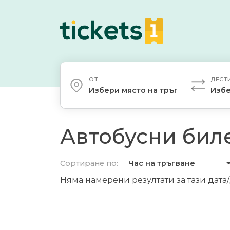
ОТ
ДЕСТ
Избери място на тръгване
Избе
Автобусни биле
Сортиране по:
Час на тръгване
Няма намерени резултати за тази дата