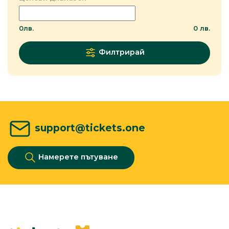
0
лв.
0
лв.
Филтрирай
support@tickets.one
Намерете пътуване