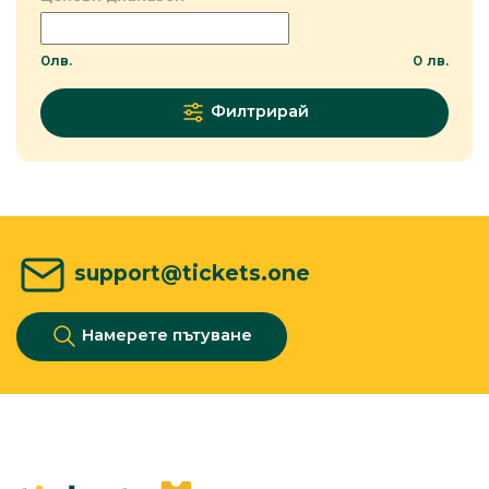
0
лв.
0
лв.
Филтрирай
support@tickets.one
Намерете пътуване