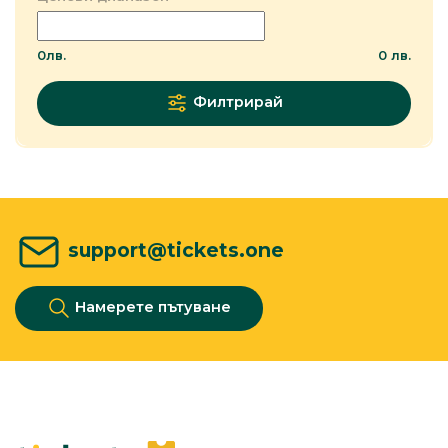
0
лв.
0
лв.
Филтрирай
support@tickets.one
Намерете пътуване